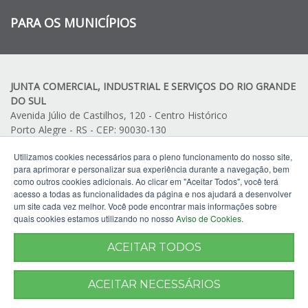
PARA OS MUNICÍPIOS
JUNTA COMERCIAL, INDUSTRIAL E SERVIÇOS DO RIO GRANDE
DO SUL
Avenida Júlio de Castilhos, 120 - Centro Histórico
Porto Alegre - RS - CEP: 90030-130
Telefone:
(51) 3216.7500
Utilizamos cookies necessários para o pleno funcionamento do nosso site,
Telefone:
(51) 3216.7502
para aprimorar e personalizar sua experiência durante a navegação, bem
como outros cookies adicionais. Ao clicar em "Aceitar Todos", você terá
acesso a todas as funcionalidades da página e nos ajudará a desenvolver
um site cada vez melhor. Você pode encontrar mais informações sobre
quais cookies estamos utilizando no nosso
Aviso de Cookies
.
ACEITAR TODOS
ACEITAR NECESSÁRIOS
Termos de Uso