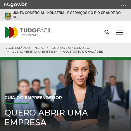
Ir
para
JUNTA COMERCIAL, INDUSTRIAL E SERVIÇOS DO RIO GRANDE DO
o
SUL
conteúdo
Ir
Abrir
Alter
para
a
a
o
busca
Início
nave
INICIAL
GUIA DO EMPREENDEDOR
menu
QUERO ABRIR UMA EMPRESA
COLETOR NACIONAL / DBE
do
Ir
conteúdo
para
a
busca
GUIA DO EMPREENDEDOR
QUERO ABRIR UMA
EMPRESA